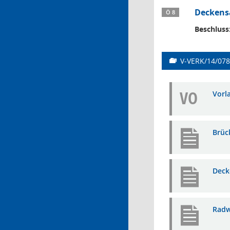
Deckens
Ö 8
Beschluss
V-VERK/14/078
VO
Vorl
Brüc
Deck
Radw