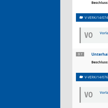
Beschluss
V-VERK/14/074
VO
Vorl
Unterha
Ö 7
Beschluss
V-VERK/14/076
VO
Vorl