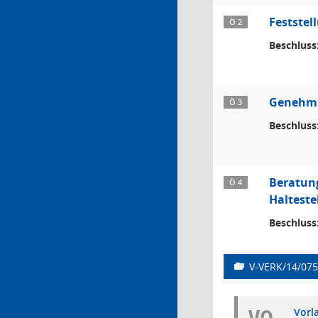
Feststel
Ö 2
Beschluss
Genehmi
Ö 3
Beschluss
Beratung
Ö 4
Haltest
Beschluss
V-VERK/14/075
Vorl