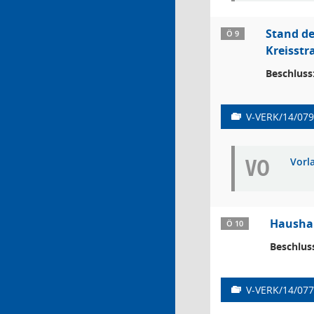
Stand de
Ö 9
Kreisstr
Beschluss
V-VERK/14/079
VO
Vorl
Haushal
Ö 10
Beschlus
V-VERK/14/077