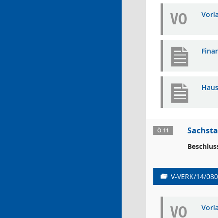
VO
Vorl
Fina
Haus
Sachsta
Ö 11
Beschlus
V-VERK/14/080
VO
Vorl