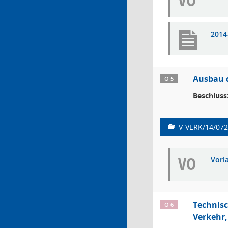
VO
2014
Ausbau d
Ö 5
Beschluss
V-VERK/14/072
VO
Vorl
Technisc
Ö 6
Verkehr,