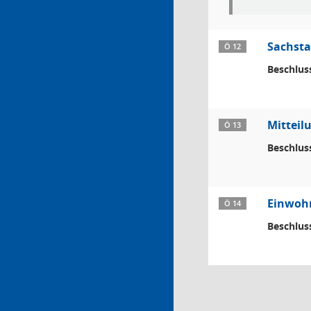
Sachsta
Ö 12
Beschlus
Mitteil
Ö 13
Beschlus
Einwoh
Ö 14
Beschlus