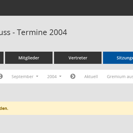
uss - Termine 2004
Mitglieder
Vertreter
Sitzung
September
2004
Aktuell
Gremium au
den.