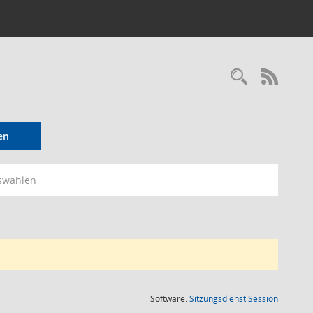
Recherc
RSS-
en
swählen
(Wird in
Software:
Sitzungsdienst
Session