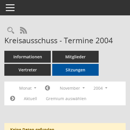
Toggle navigation
Rechercheauswahl
RSS-Feed
Kreisausschuss - Termine 2004
Informationen
Mitglieder
Vertreter
Sitzungen
Monat
November
2004
Aktuell
Gremium auswählen
Keine Daten gefunden.