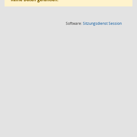
(Wird in
Software:
Sitzungsdienst
Session