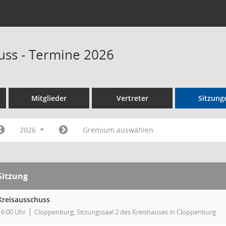
uss - Termine 2026
Mitglieder
Vertreter
Sitzung
2026
Gremium auswählen
Sitzung
Kreisausschuss
16:00 Uhr
Cloppenburg, Sitzungssaal 2 des Kreishauses in Cloppenburg