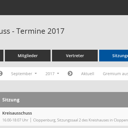
uss - Termine 2017
Mitglieder
Vertreter
Sitzung
September
2017
Aktuell
Gremium au
Sitzung
Kreisausschuss
16:00-18:07 Uhr
Cloppenburg, Sitzungssaal 2 des Kreishauses in Cloppe