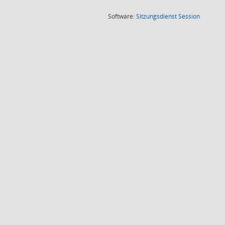
(Wird in
Software:
Sitzungsdienst
Session