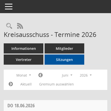
Toggle navigation
Rechercheauswahl
RSS-Feed
Kreisausschuss - Termine 2026
Informationen
Mitglieder
Vertreter
Sitzungen
Monat
Juni
2026
Aktuell
Gremium auswählen
DO
18.06.2026