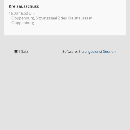
Kreisausschuss
16:00-16:50 Uhr
Cloppenburg, Sitzungssaal 2 des Kreishauses in
Cloppenburg
(Wird in
1 Satz
Software:
Sitzungsdienst
Session