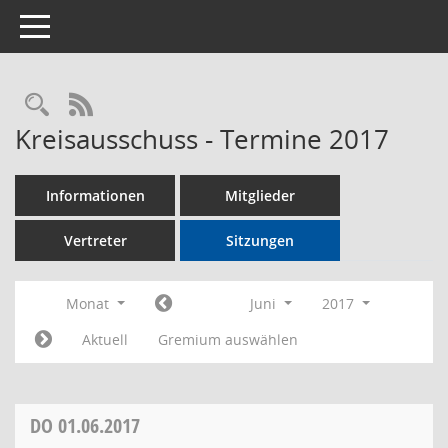
Toggle navigation
Rechercheauswahl
RSS-Feed
Kreisausschuss - Termine 2017
Informationen
Mitglieder
Vertreter
Sitzungen
Monat
Juni
2017
Aktuell
Gremium auswählen
DO
01.06.2017