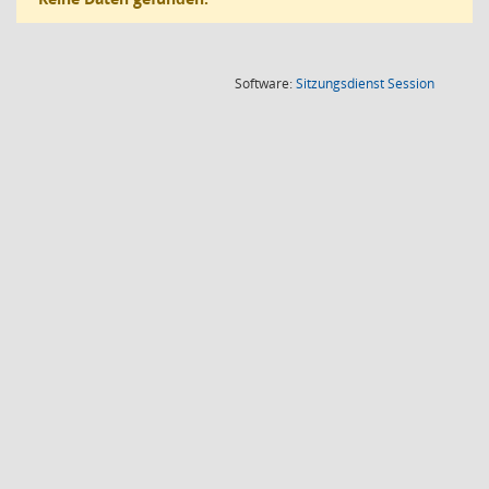
(Wird in
Software:
Sitzungsdienst
Session