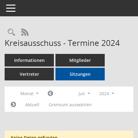
Toggle navigation
Rechercheauswahl
RSS-Feed
Kreisausschuss - Termine 2024
Informationen
Mitglieder
Vertreter
Sitzungen
Monat
Juli
2024
Aktuell
Gremium auswählen
Keine Daten gefunden.