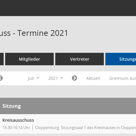
uss - Termine 2021
Mitglieder
Vertreter
Sitzung
Juli
2021
Aktuell
Gremium au
Sitzung
Kreisausschuss
15:30-16:14 Uhr
Cloppenburg, Sitzungssaal 1 des Kreishauses in Cloppe