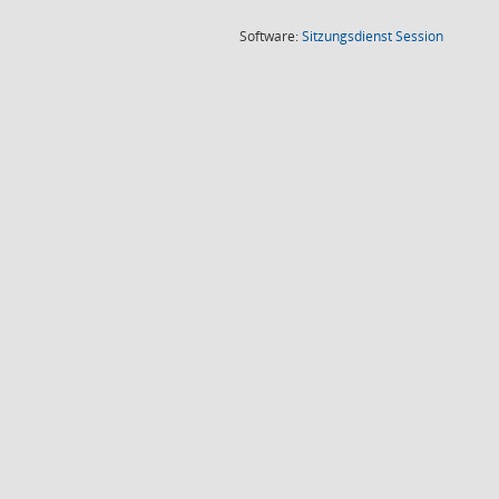
(Wird in
Software:
Sitzungsdienst
Session