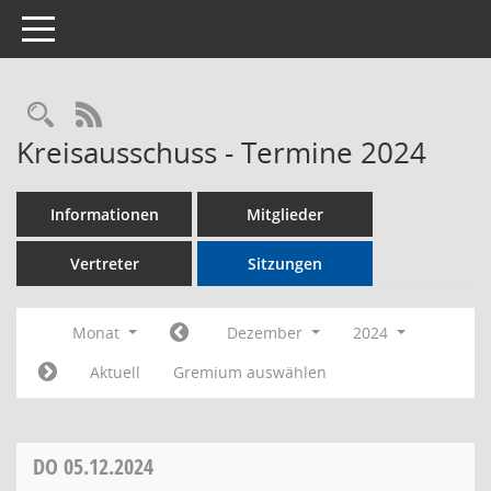
Toggle navigation
Rechercheauswahl
RSS-Feed
Kreisausschuss - Termine 2024
Informationen
Mitglieder
Vertreter
Sitzungen
Monat
Dezember
2024
Aktuell
Gremium auswählen
DO
05.12.2024