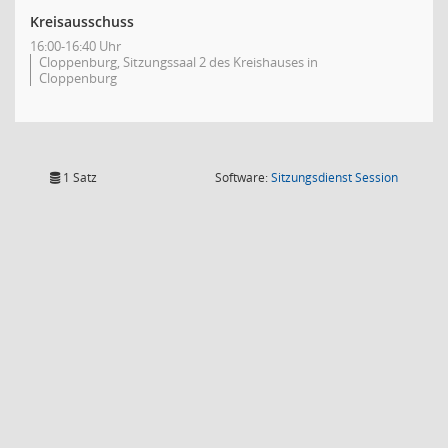
Kreisausschuss
16:00-16:40 Uhr
Cloppenburg, Sitzungssaal 2 des Kreishauses in
Cloppenburg
(Wird in
1 Satz
Software:
Sitzungsdienst
Session