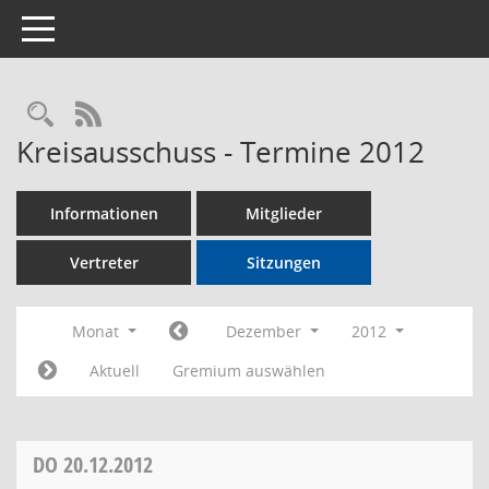
Toggle navigation
Rechercheauswahl
RSS-Feed
Kreisausschuss - Termine 2012
Informationen
Mitglieder
Vertreter
Sitzungen
Monat
Dezember
2012
Aktuell
Gremium auswählen
DO
20.12.2012