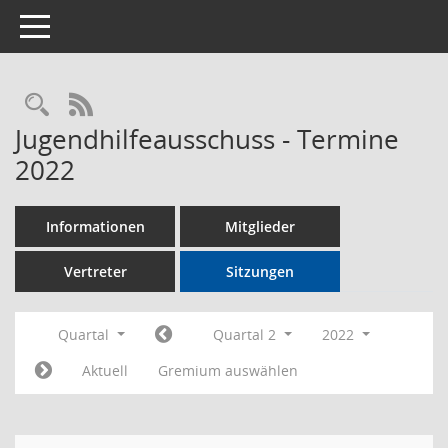
Toggle navigation
Rechercheauswahl
RSS-Feed
Jugendhilfeausschuss - Termine
2022
Informationen
Mitglieder
Vertreter
Sitzungen
Quartal
Quartal 2
2022
Aktuell
Gremium auswählen