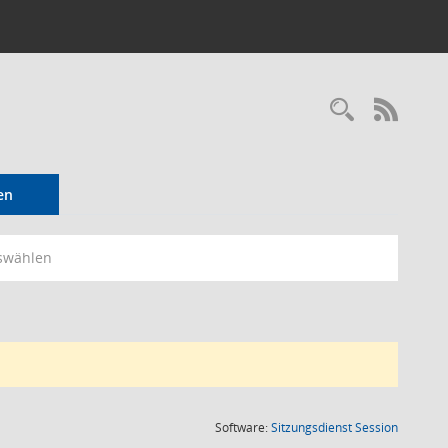
Recherc
RSS-
en
swählen
(Wird in
Software:
Sitzungsdienst
Session