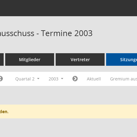
ausschuss - Termine 2003
Mitglieder
Vertreter
Sitzung
Quartal 2
2003
Aktuell
Gremium au
den.