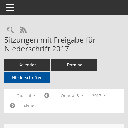
Toggle navigation
Rechercheauswahl
RSS-Feed
Sitzungen mit Freigabe für
Niederschrift 2017
Kalender
Termine
Niederschriften
Quartal
Quartal 3
2017
Aktuell