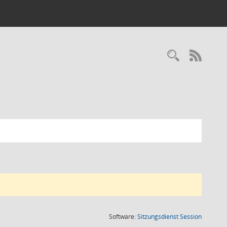
Recherc
RSS-
(Wird in
Software:
Sitzungsdienst
Session