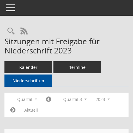
Toggle navigation
Rechercheauswahl
RSS-Feed
Sitzungen mit Freigabe für
Niederschrift 2023
Kalender
Termine
Niederschriften
Quartal
Quartal 3
2023
Aktuell