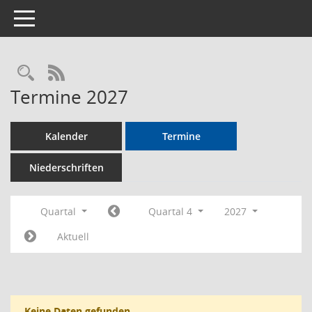
Toggle navigation
Rechercheauswahl
RSS-Feed
Termine 2027
Kalender
Termine
Niederschriften
Quartal
Quartal 4
2027
Aktuell
Keine Daten gefunden.