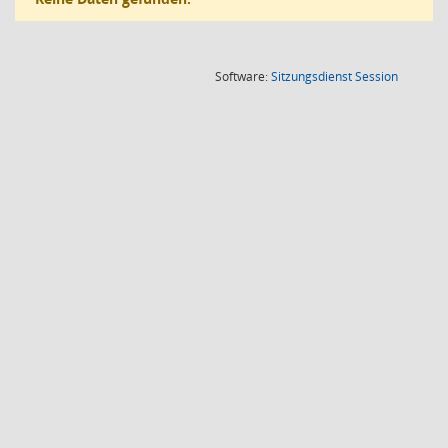
(Wird in
Software:
Sitzungsdienst
Session