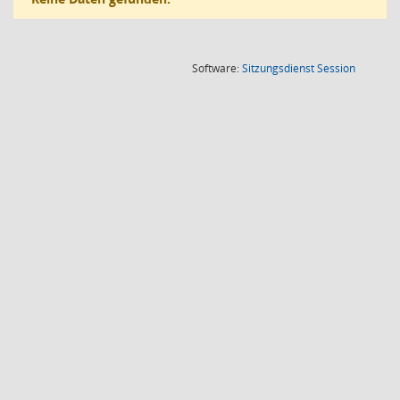
(Wird in
Software:
Sitzungsdienst
Session