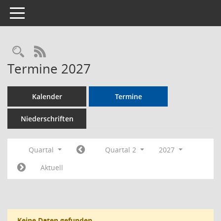
Toggle navigation
Rechercheauswahl
RSS-Feed
Termine 2027
Kalender
Termine
Niederschriften
Quartal
Quartal 2
2027
Aktuell
Keine Daten gefunden.