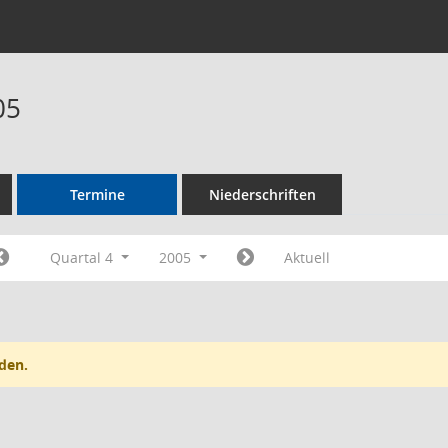
05
Termine
Niederschriften
Quartal 4
2005
Aktuell
den.