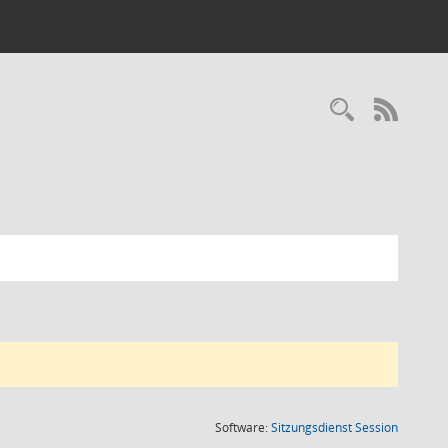
Recherc
RSS-
(Wird in
Software:
Sitzungsdienst
Session