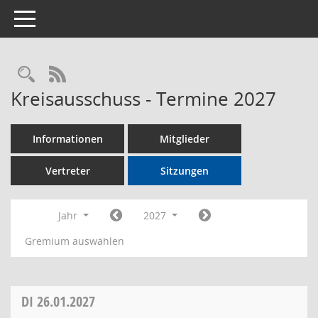
Toggle navigation
Rechercheauswahl
RSS-Feed
Kreisausschuss - Termine 2027
Informationen
Mitglieder
Vertreter
Sitzungen
Jahr
2027
Gremium auswählen
DI
26.01.2027