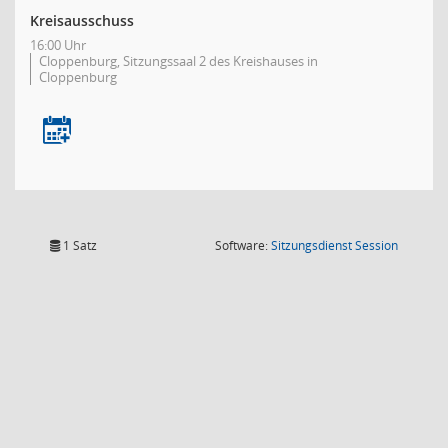
Kreisausschuss
16:00 Uhr
Cloppenburg, Sitzungssaal 2 des Kreishauses in
Cloppenburg
(Wird in
1 Satz
Software:
Sitzungsdienst
Session