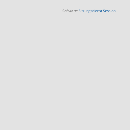
(Wird in
Software:
Sitzungsdienst
Session