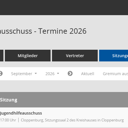
ausschuss - Termine 2026
Mitglieder
Vertreter
Sitzung
September
2026
Aktuell
Gremium au
Sitzung
Jugendhilfeausschuss
17:00 Uhr
Cloppenburg, Sitzungssaal 2 des Kreishauses in Cloppenburg