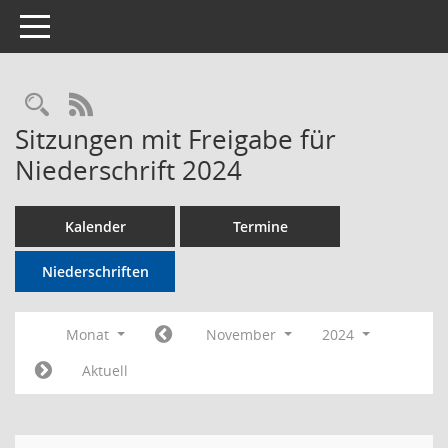
Toggle navigation
Rechercheauswahl
RSS-Feed
Sitzungen mit Freigabe für
Niederschrift 2024
Kalender
Termine
Niederschriften
Monat
November
2024
Aktuell