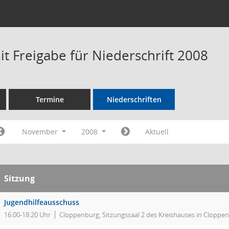
t Freigabe für Niederschrift 2008
Termine
Niederschriften
November
2008
Aktuell
Sitzung
Jugendhilfeausschuss
16:00-18:20 Uhr
Cloppenburg, Sitzungssaal 2 des Kreishauses in Cloppe