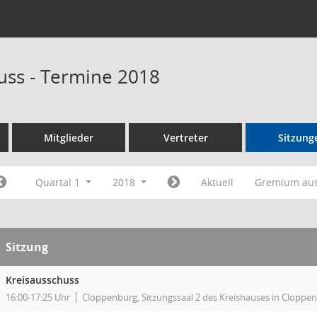
uss - Termine 2018
Mitglieder
Vertreter
Sitzung
Quartal 1
2018
Aktuell
Gremium au
Sitzung
Kreisausschuss
16:00-17:25 Uhr
Cloppenburg, Sitzungssaal 2 des Kreishauses in Cloppe