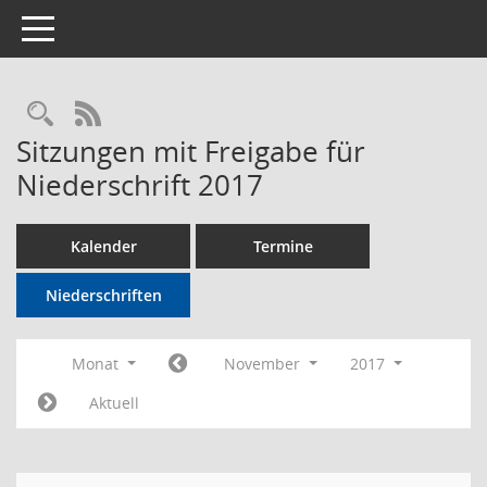
Toggle navigation
Rechercheauswahl
RSS-Feed
Sitzungen mit Freigabe für
Niederschrift 2017
Kalender
Termine
Niederschriften
Monat
November
2017
Aktuell