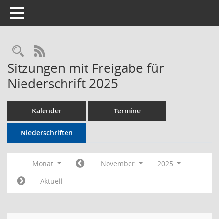
Toggle navigation
Rechercheauswahl
RSS-Feed
Sitzungen mit Freigabe für
Niederschrift 2025
Kalender
Termine
Niederschriften
Monat
November
2025
Aktuell