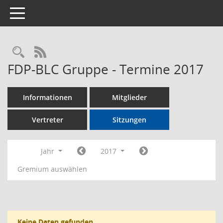
Toggle navigation
Rechercheauswahl
RSS-Feed
FDP-BLC Gruppe - Termine 2017
Informationen
Mitglieder
Vertreter
Sitzungen
Jahr
2017
Gremium auswählen
Keine Daten gefunden.