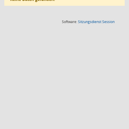
(Wird in
Software:
Sitzungsdienst
Session