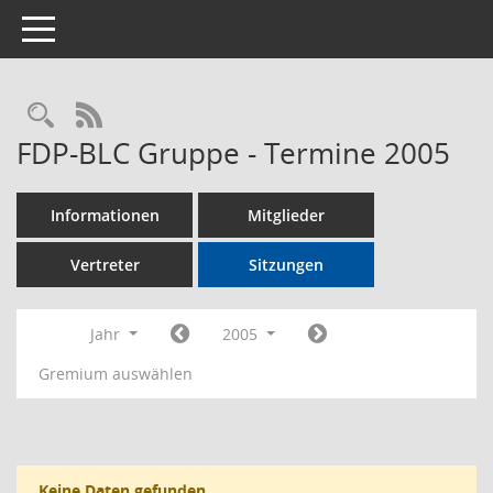
Toggle navigation
Rechercheauswahl
RSS-Feed
FDP-BLC Gruppe - Termine 2005
Informationen
Mitglieder
Vertreter
Sitzungen
Jahr
2005
Gremium auswählen
Keine Daten gefunden.