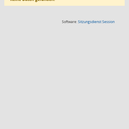
(Wird in
Software:
Sitzungsdienst
Session