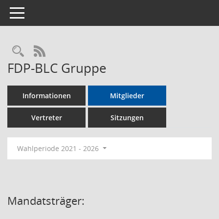
Toggle navigation
Rechercheauswahl
RSS-Feed
FDP-BLC Gruppe
Informationen
Mitglieder
Vertreter
Sitzungen
Wahlperiode 2021 - 2026
Mandatsträger: