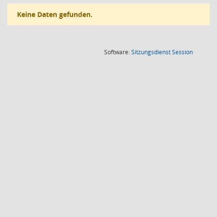
Keine Daten gefunden.
(Wird in
Software:
Sitzungsdienst
Session