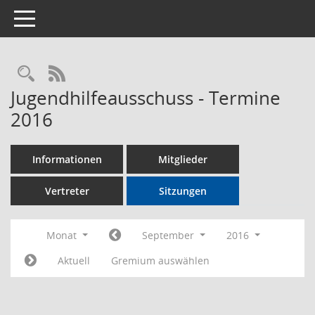
Toggle navigation
Rechercheauswahl
RSS-Feed
Jugendhilfeausschuss - Termine
2016
Informationen
Mitglieder
Vertreter
Sitzungen
Monat
September
2016
Aktuell
Gremium auswählen