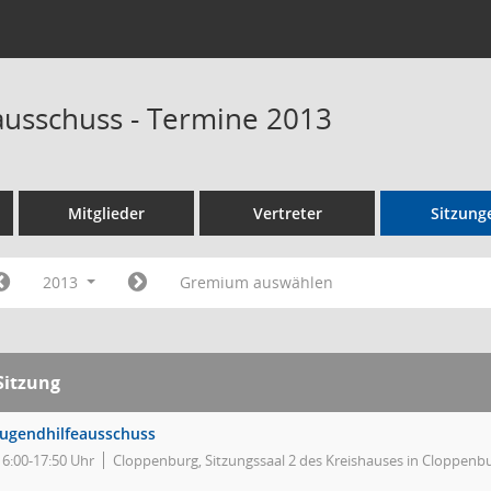
ausschuss - Termine 2013
Mitglieder
Vertreter
Sitzung
2013
Gremium auswählen
Sitzung
Jugendhilfeausschuss
16:00-17:50 Uhr
Cloppenburg, Sitzungssaal 2 des Kreishauses in Cloppenb