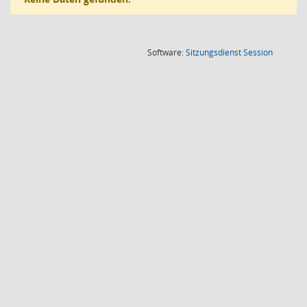
(Wird in
Software:
Sitzungsdienst
Session