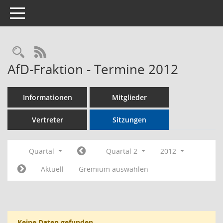
Toggle navigation
Rechercheauswahl
RSS-Feed
AfD-Fraktion - Termine 2012
Informationen
Mitglieder
Vertreter
Sitzungen
Quartal
Quartal 2
2012
Aktuell
Gremium auswählen
Keine Daten gefunden.