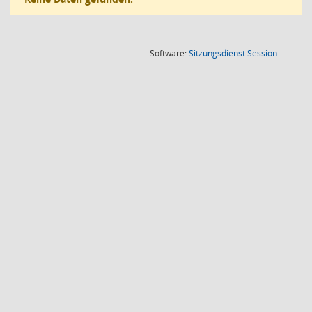
(Wird in
Software:
Sitzungsdienst
Session