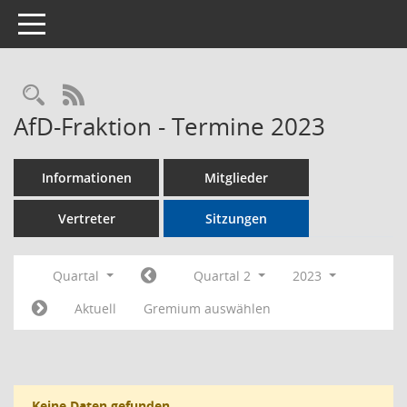
Toggle navigation
Rechercheauswahl
RSS-Feed
AfD-Fraktion - Termine 2023
Informationen
Mitglieder
Vertreter
Sitzungen
Quartal
Quartal 2
2023
Aktuell
Gremium auswählen
Keine Daten gefunden.