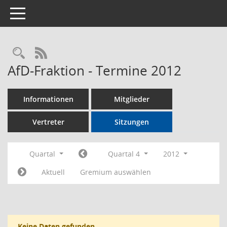
Toggle navigation
Rechercheauswahl
RSS-Feed
AfD-Fraktion - Termine 2012
Informationen
Mitglieder
Vertreter
Sitzungen
Quartal
Quartal 4
2012
Aktuell
Gremium auswählen
Keine Daten gefunden.