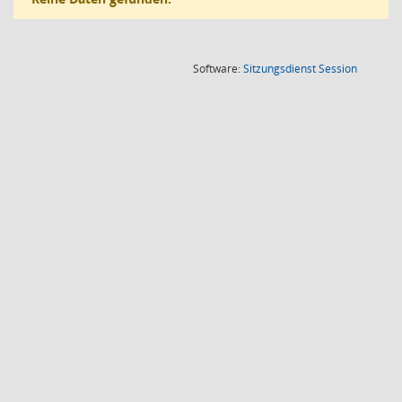
(Wird in
Software:
Sitzungsdienst
Session