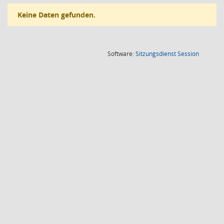
Keine Daten gefunden.
(Wird in
Software:
Sitzungsdienst
Session