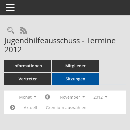
Toggle navigation
Rechercheauswahl
RSS-Feed
Jugendhilfeausschuss - Termine
2012
Informationen
Mitglieder
Vertreter
Sitzungen
Monat
November
2012
Aktuell
Gremium auswählen