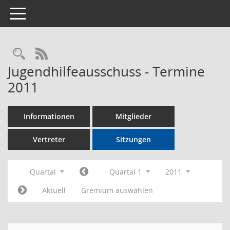
Toggle navigation
Rechercheauswahl
RSS-Feed
Jugendhilfeausschuss - Termine
2011
Informationen
Mitglieder
Vertreter
Sitzungen
Quartal
Quartal 1
2011
Aktuell
Gremium auswählen