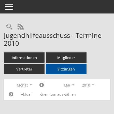
Toggle navigation
Rechercheauswahl
RSS-Feed
Jugendhilfeausschuss - Termine
2010
Informationen
Mitglieder
Vertreter
Sitzungen
Monat
Mai
2010
Aktuell
Gremium auswählen