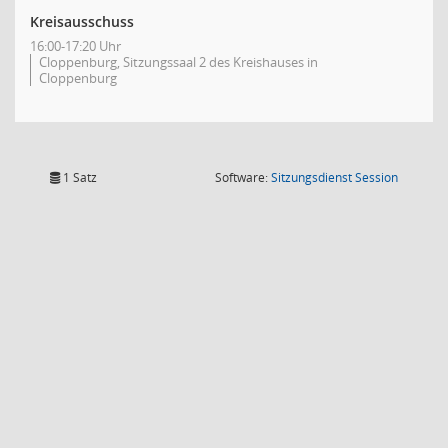
Kreisausschuss
16:00-17:20 Uhr
Cloppenburg, Sitzungssaal 2 des Kreishauses in
Cloppenburg
(Wird in
1 Satz
Software:
Sitzungsdienst
Session