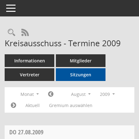
Toggle navigation
Rechercheauswahl
RSS-Feed
Kreisausschuss - Termine 2009
Informationen
Mitglieder
Vertreter
Sitzungen
Monat
August
2009
Aktuell
Gremium auswählen
DO
27.08.2009