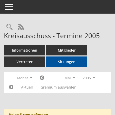
Toggle navigation
Rechercheauswahl
RSS-Feed
Kreisausschuss - Termine 2005
Informationen
Mitglieder
Vertreter
Sitzungen
Monat
Mai
2005
Aktuell
Gremium auswählen
Keine Daten gefunden.