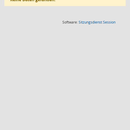
(Wird in
Software:
Sitzungsdienst
Session