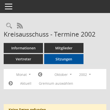
Toggle navigation
Rechercheauswahl
RSS-Feed
Kreisausschuss - Termine 2002
Informationen
Mitglieder
Vertreter
Sitzungen
Monat
Oktober
2002
Aktuell
Gremium auswählen
Keine Daten gefunden.