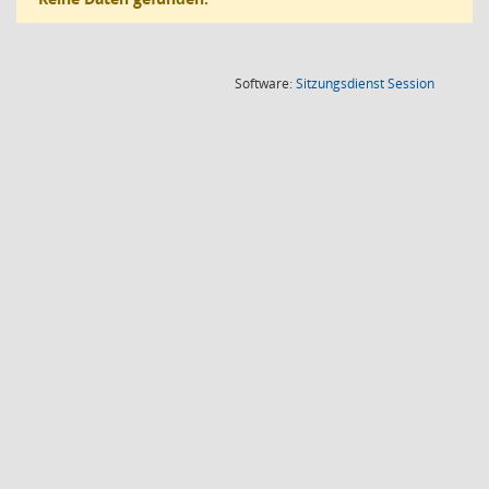
(Wird in
Software:
Sitzungsdienst
Session