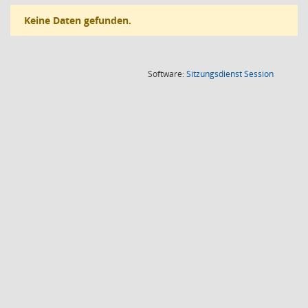
Keine Daten gefunden.
(Wird in
Software:
Sitzungsdienst
Session