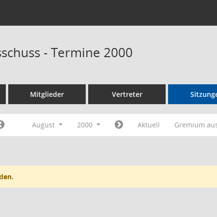
schuss - Termine 2000
Mitglieder
Vertreter
Sitzung
August
2000
Aktuell
Gremium au
den.