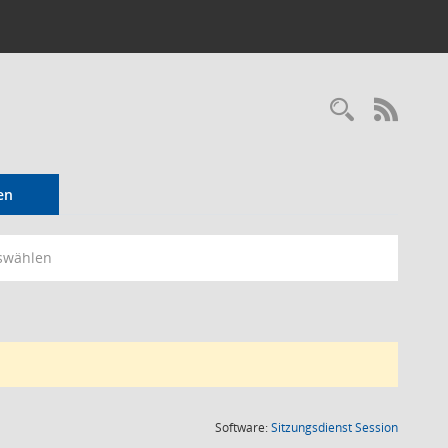
Recherc
RSS-
en
swählen
(Wird in
Software:
Sitzungsdienst
Session