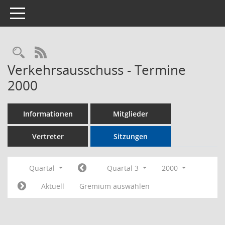
Toggle navigation
Rechercheauswahl
RSS-Feed
Verkehrsausschuss - Termine
2000
Informationen
Mitglieder
Vertreter
Sitzungen
Quartal
Quartal 3
2000
Aktuell
Gremium auswählen