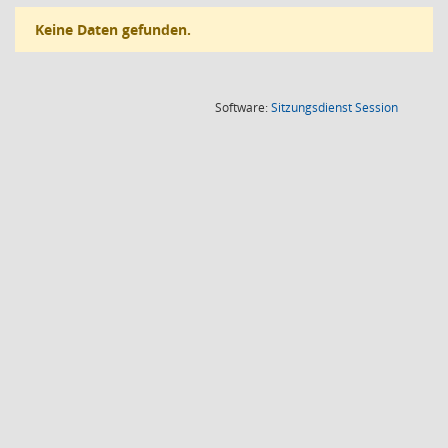
Keine Daten gefunden.
(Wird in
Software:
Sitzungsdienst
Session