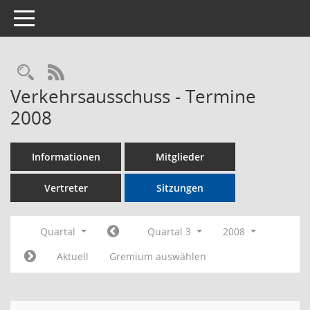
Toggle navigation
Rechercheauswahl
RSS-Feed
Verkehrsausschuss - Termine
2008
Informationen
Mitglieder
Vertreter
Sitzungen
Quartal
Quartal 3
2008
Aktuell
Gremium auswählen