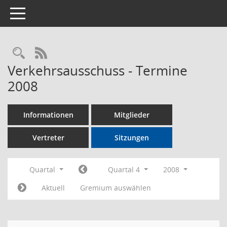
Toggle navigation
Rechercheauswahl
RSS-Feed
Verkehrsausschuss - Termine
2008
Informationen
Mitglieder
Vertreter
Sitzungen
Quartal
Quartal 4
2008
Aktuell
Gremium auswählen