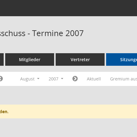
schuss - Termine 2007
Mitglieder
Vertreter
Sitzung
August
2007
Aktuell
Gremium au
den.