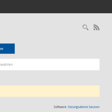
Recherc
RSS-
en
swählen
(Wird in
Software:
Sitzungsdienst
Session