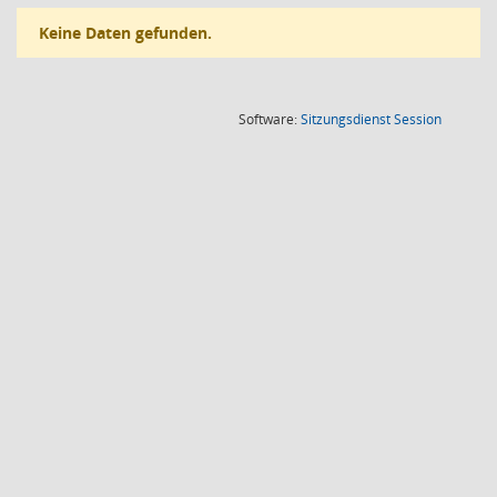
Keine Daten gefunden.
(Wird in
Software:
Sitzungsdienst
Session