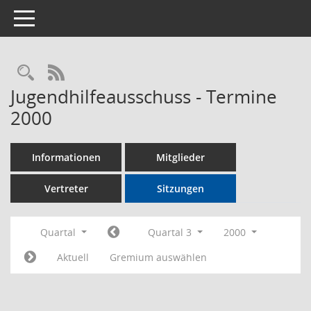
Toggle navigation
Rechercheauswahl
RSS-Feed
Jugendhilfeausschuss - Termine
2000
Informationen
Mitglieder
Vertreter
Sitzungen
Quartal
Quartal 3
2000
Aktuell
Gremium auswählen