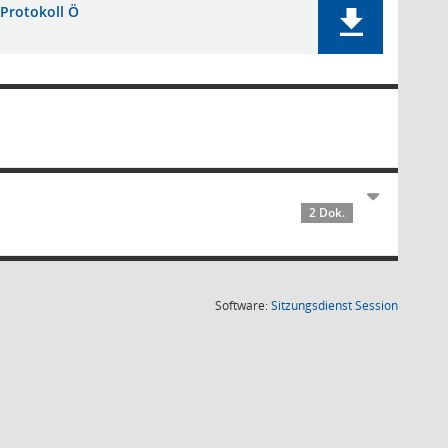
Protokoll Ö
2 Dok.
(Wird in
Software:
Sitzungsdienst
Session