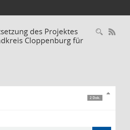
tsetzung des Projektes
Recherc
RSS-
dkreis Cloppenburg für
2 Dok.