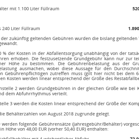
lter mit 1.100 Liter Füllraum
52
 240 Liter Füllraum
1.890
on der zukünftig geltenden Gebühren wurden die bislang geltende
ngewandt.
 % der Kosten in der Abfallentsorgung unabhängig von der tatsäc
ren erhoben. Die festzusetzende Grundgebühr kann nur zur teil
ner Höhe zu bestimmen. Die Gebührenbelastung aus der Gr
lastung ausmachen, wobei diese Aussage für den Durchschnitts
 Gebührenpflichtigen zutreffen muss (gilt hier nicht bei dem 60
en Kosten werden linear entsprechend der Größe des Restabfallbeh
nstelle 2 werden Grundgebühren in der gleichen Größe wie bei Ko
nd dem Abfuhrrhythmus verteilt.
telle 3 werden die Kosten linear entsprechend der Größe der Komp
ie Behälterzahlen von August 2018 zugrunde gelegt.
9
werden folgende Gebührensätze (Jahresgebühr/Behälter) vorgesch
n Höhe von 48,00 EUR (vorher 50,40 EUR) enthalten:
stabfallbehälter mit 4-wöchentlicher Abfuhr
72,