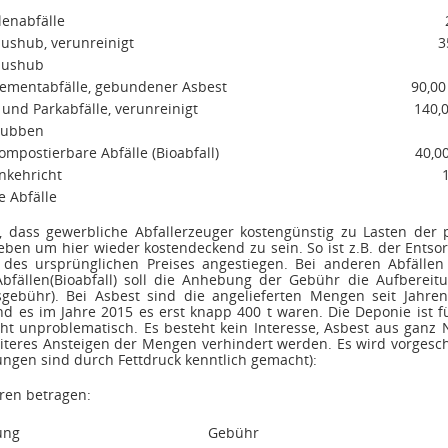
lenabfälle
ushub, verunreinigt
3
aushub
ementabfälle, gebundener Asbest
90,00
 und Parkabfälle, verunreinigt
140,0
tubben
ompostierbare Abfälle (Bioabfall)
40,0
nkehricht
e Abfälle
 dass gewerbliche Abfallerzeuger kostengünstig zu Lasten der pr
en um hier wieder kostendeckend zu sein. So ist z.B. der Entsorg
s des ursprünglichen Preises angestiegen. Bei anderen Abfäll
bfällen(Bioabfall) soll die Anhebung der Gebühr die Aufbereitu
ebühr). Bei Asbest sind die angelieferten Mengen seit Jahre
nd es im Jahre 2015 es erst knapp 400 t waren. Die Deponie ist f
icht unproblematisch. Es besteht kein Interesse, Asbest aus gan
iteres Ansteigen der Mengen verhindert werden. Es wird vorgesch
rungen
sind durch Fettdruck kenntlich gemacht):
ren betragen:
ung
Gebühr