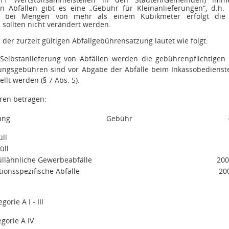
en Abfällen gibt es eine „Gebühr für Kleinanlieferungen“, d.
st bei Mengen von mehr als einem Kubikmeter erfolgt die
 sollten nicht verändert werden.
1 der zurzeit gültigen Abfallgebührensatzung lautet wie folgt:
 Selbstanlieferung von Abfällen werden die gebührenpflichtigen
rungsgebühren sind vor Abgabe der Abfälle beim Inkassobedienste
llt werden (§ 7 Abs. 5).
ren betragen:
ung
Gebühr
ll
üll
llähnliche Gewerbeabfälle
200
ionsspezifische Abfälle
20
gorie A I - III
egorie A IV