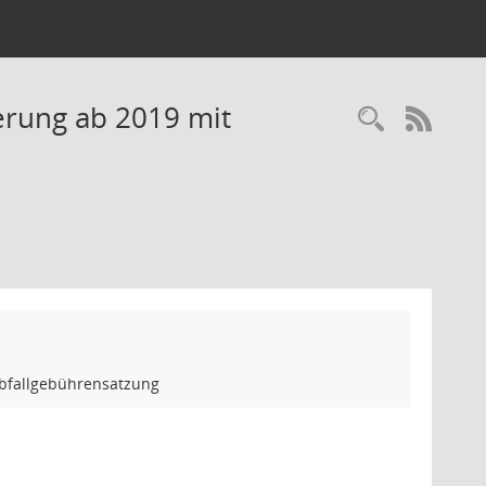
erung ab 2019 mit
Recherc
RSS-
bfallgebührensatzung