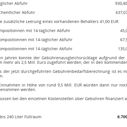
äglicher Abfuhr
930,4
chentlicher Abfuhr
637,0
e zusätzliche Leerung eines vorhandenen Behälters
41,00 EUR
mposttonnen
mit 14-täglicher Abfuhr
45,
omposttonnen
mit 14-täglicher Abfuhr
67,
omposttonnen
mit 14-täglicher Abfuhr
135,
n Jahren konnte der Gebührenausgleichsrücklage aufgrund der gü
on mehr als 2,5 Mill. Euro zugeführt werden, der in den kommenden
 der jetzt durchgeführten Gebührenbedarfsberechnung ist es mög
n.
n Einnahmen in Höhe von rund 9,5 Mill. EUR würden dann nur noc
ngenommen werden.
üssen bei den einzelnen Kostenstellen über Gebühren finanziert 
bis 240 Liter Füllraum
6.70