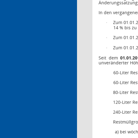
Änderungssatzung 
In den vergangenen
Zum 01.01.2
·
14 % bis zu
Zum 01.01.2
·
Zum 01.01.2
·
Seit dem
01.01.20
unveränderter Höhe
60-Liter Re
60-Liter Res
80-Liter Res
120-Liter Re
240-Liter Re
Restmüllgro
a)
bei wöch