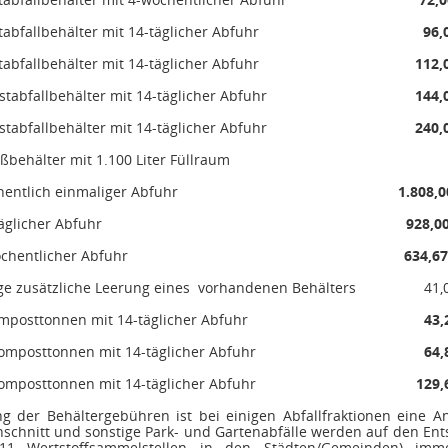
tabfallbehälter mit 14-täglicher Abfuhr
96,
tabfallbehälter mit 14-täglicher Abfuhr
112,
stabfallbehälter mit 14-täglicher Abfuhr
144,
stabfallbehälter mit 14-täglicher Abfuhr
240,
ßbehälter mit 1.100 Liter Füllraum
hentlich einmaliger Abfuhr
1.808,
täglicher Abfuhr
928,0
öchentlicher Abfuhr
634,6
ge zusätzliche Leerung eines
vorhandenen Behälters
41,
mposttonnen
mit 14-täglicher Abfuhr
43,
omposttonnen
mit 14-täglicher Abfuhr
64,
omposttonnen
mit 14-täglicher Abfuhr
129,
 der Behältergebühren ist bei einigen Abfallfraktionen eine An
schnitt und sonstige Park- und Gartenabfälle werden auf den Ent
11 Wertstoffsammelstellen in den Städten/Gemeinden) imm