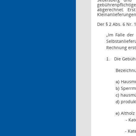
gebührenpflichtig
abgerechnet. Er
Kleinanlieferungen
Der § 2 Abs. 6 Nr. 
„Im Falle der
Selbstanliefe
Rechnung erste
Die Gebüh
1.
Bezeichn
Hausmü
a)
Sperrm
b)
hausmü
c)
produkt
d)
Altholz
e)
- Kate
- Kat