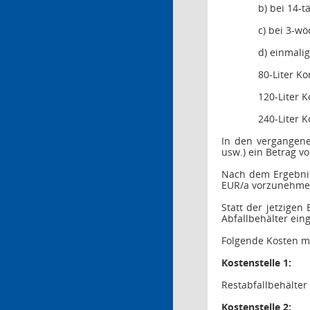
b)
bei 14-t
c)
bei 3-wö
d)
einmalig
80-Liter
Ko
120-Liter
K
240-Liter
K
In den vergangene
usw.) ein Betrag v
Nach dem Ergebnis
EUR/a vorzunehme
Statt der jetzige
Abfallbehälter ei
Folgende Kosten m
Kostenstelle 1:
Restabfallbehälter 
Kostenstelle 2: