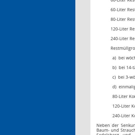
60-Liter Res
80-Liter Res
120-Liter Re
240-Liter Re
Restmüllgro
a)
bei wöc
b)
bei 14-
c)
bei 3-w
d)
einmali
80-Liter
Ko
120-Liter
K
240-Liter
K
Neben der Senkung
Baum- und Strauch
Sedelsberg und 