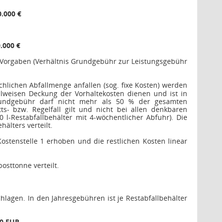
0.000 €
.000 €
n Vorgaben (Verhältnis Grundgebühr zur Leistungsgebühr
hlichen Abfallmenge anfallen (sog. fixe Kosten) werden
weisen Deckung der Vorhaltekosten dienen und ist in
undgebühr darf nicht mehr als 50 % der gesamten
- bzw. Regelfall gilt und nicht bei allen denkbaren
 l-Restabfallbehälter mit 4-wöchentlicher Abfuhr). Die
älters verteilt.
stenstelle 1 erhoben und die restlichen Kosten linear
osttonne verteilt.
lagen. In den Jahresgebühren ist je Restabfallbehälter
00 EUR