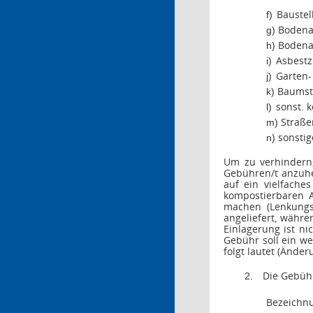
Baustel
f)
Bodena
g)
Boden
h)
Asbestz
i)
Garten-
j)
Baums
k)
sonst. k
l)
Straße
m)
sonstig
n)
Um zu verhindern,
Gebühren/t anzuheb
auf ein vielfache
kompostierbaren A
machen (Lenkungsg
angeliefert, währe
Einlagerung ist n
Gebühr soll ein we
folgt lautet (Ände
Die Gebüh
2.
Bezeichn