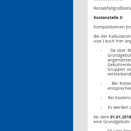
Restabfallgroßbehä
Kostenstelle 3:
Komposttonnen bis
Bei der Kalkulati
usw.) auch hier a
Da über 80
-
Grundgebüh
angemesse
Gebührenbe
Gruppen von
verbleibend
Bei Koste
-
entspreche
Bei Kostens
-
Es werden d
-
Ab dem
01.01.201
eine Grundgebühr i
60-Liter Re