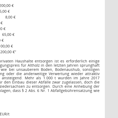
200,00 €
5,00 €
8,00 €
 €
0 €
65,00 €
0 €
100,00 €
200,00 €“
ivaten Haushalte entsorgen ist es erforderlich einige
ungspreis für Altholz in den letzten Jahren sprunghaft
en wie bei unsauberem Boden, Bodenaushub, sonstigen
ng oder die anderweitige Verwertung wieder attraktiv
n ansteigend. Mehr als 1.000 t wurden im Jahre 2017
ür den Einbau dieser Abfälle zwar zugelassen, doch die
z Niedersachsen zu entsorgen. Durch eine Anhebung der
lagen, dass § 2 Abs. 6 Nr. 1 Abfallgebührensatzung wie
EUR/t