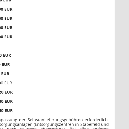
00 EUR
00 EUR
00 EUR
00 EUR
00 EUR
0 EUR
7 EUR
00 EUR
20 EUR
80 EUR
60 EUR
passung der Selbstanlieferungsgebühren erforderlich.
sorgungsanlagen (Entsorgungszentren in Stapelfeld und
er nach Volumen abgerechnet. Bei allen anderen