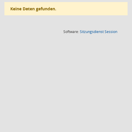
Keine Daten gefunden.
(Wird in
Software:
Sitzungsdienst
Session